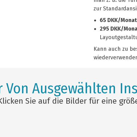
man z. B. die T
zur Standardansi
65 DKK/Monat
295 DKK/Mona
Layoutgestalt
Kann auch zu bes
wiederverwende
r Von Ausgewählten Ins
Klicken Sie auf die Bilder für eine größ