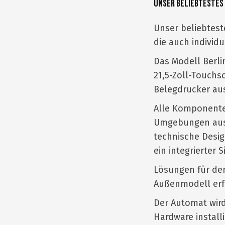
Unser beliebtestes
Unser beliebtest
die auch individ
Das Modell Berli
21,5-Zoll-Touchs
Belegdrucker aus
Alle Komponenten
Umgebungen ausg
technische Desig
ein integrierter 
Lösungen für den
Außenmodell erfü
Der Automat wird
Hardware installi