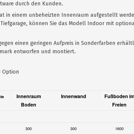
tware durch den Kunden.
t in einem unbeheizten Innenraum aufgestellt werd
er Tiefgarage, können Sie das Modell Indoor mit option
gegen einen geringen Aufpreis in Sonderfarben erhältl
emark entworfen und montiert.
= Option
Innenraum
Innenwand
Fußboden i
nte
Boden
Freien
300
300
1600