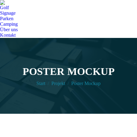
Golf
Signage
Parken
Camping
Über uns
Kontakt
POSTER MOCKUP
Sie befinden sich hier:
Start
Projekt
Poster Mockup