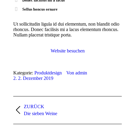
Donec facilisis mi a lacus
Sellus honcus ornare
Ut sollicitudin ligula id dui elementum, non blandit odio
rhoncus. Donec facilisis mi a lacus elementum rhoncus.
Nullam placerat tristique porta.
Website besuchen
Kategorie:
Produktdesign
Von
admin
2. 2. Dezember 2019
Projekt-
ZURÜCK
Navigation
Vorheriges
Die sieben Weine
Projekt: