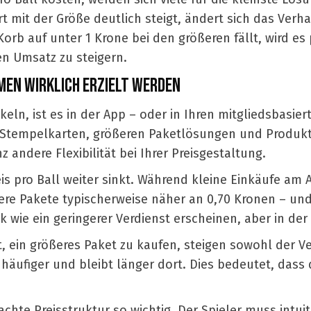
mit der Größe deutlich steigt, ändert sich das Verhal
rb auf unter 1 Krone bei den größeren fällt, wird es pl
n Umsatz zu steigern.
AHMEN WIRKLICH ERZIELT WERDEN
n, ist es in der App – oder in Ihren mitgliedsbasier
it Stempelkarten, größeren Paketlösungen und Produk
 andere Flexibilität bei Ihrer Preisgestaltung.
is pro Ball weiter sinkt. Während kleine Einkäufe am 
re Pakete typischerweise näher an 0,70 Kronen – und i
 wie ein geringerer Verdienst erscheinen, aber in der
t, ein größeres Paket zu kaufen, steigen sowohl der Ve
z häufiger und bleibt länger dort. Dies bedeutet, da
chte Preisstruktur so wichtig. Der Spieler muss intu