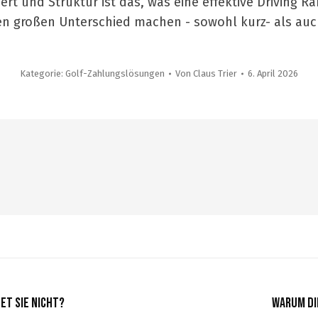
ert und Struktur ist das, was eine effektive Driving
en großen Unterschied machen - sowohl kurz- als auch 
Kategorie:
Golf-Zahlungslösungen
Von
Claus Trier
6. April 2026
et sie nicht?
Warum di
Nächster