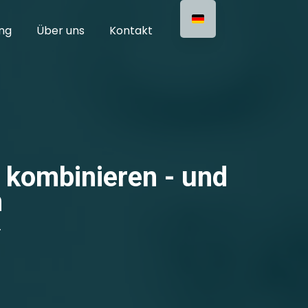
ng
Über uns
Kontakt
e kombinieren - und
n
.