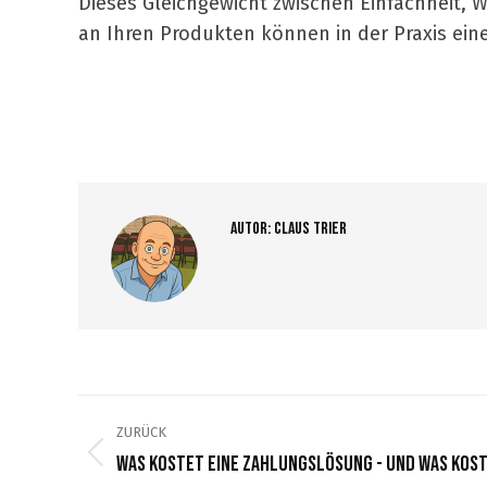
Dieses Gleichgewicht zwischen Einfachheit, W
an Ihren Produkten können in der Praxis ein
Autor:
Claus Trier
Kommentarnavigation
ZURÜCK
Was kostet eine Zahlungslösung - und was kost
Vorheriger