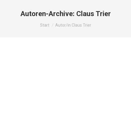
Autoren-Archive:
Claus Trier
Sie befinden sich hier:
Start
Autor/in Claus Trier